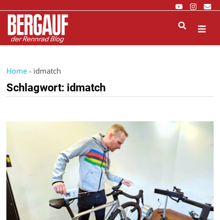
Zurück
zum
Inhalt
M
Home
-
idmatch
Schlagwort:
idmatch