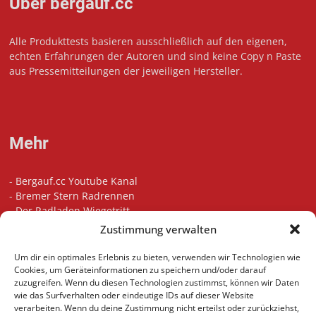
Über bergauf.cc
Alle Produkttests basieren ausschließlich auf den eigenen,
echten Erfahrungen der Autoren und sind keine Copy n Paste
aus Pressemitteilungen der jeweiligen Hersteller.
Mehr
-
Bergauf.cc Youtube Kanal
-
Bremer Stern Radrennen
-
Der Radladen Wiegetritt
-
Bikefitting in Bremen
Zustimmung verwalten
-
Die besten Radsport Podcasts
-
Unsere Touren auf Komoot
Um dir ein optimales Erlebnis zu bieten, verwenden wir Technologien wie
-
Indoor Cycling Motivation Playlist
Cookies, um Geräteinformationen zu speichern und/oder darauf
zuzugreifen. Wenn du diesen Technologien zustimmst, können wir Daten
wie das Surfverhalten oder eindeutige IDs auf dieser Website
verarbeiten. Wenn du deine Zustimmung nicht erteilst oder zurückziehst,