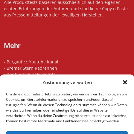
Alle Produkttests basieren ausschließlich auf den eigenen,
echten Erfahrungen der Autoren und sind keine Copy n Paste
aus Pressemitteilungen der jeweiligen Hersteller.
Mehr
-
Bergauf.cc Youtube Kanal
-
Bremer Stern Radrennen
-
Der Radladen Wiegetritt
-
Bikefitting in Bremen
Zustimmung verwalten
-
Die besten Radsport Podcasts
-
Unsere Touren auf Komoot
Um dir ein optimales Erlebnis zu bieten, verwenden wir Technologien wie
-
Indoor Cycling Motivation Playlist
Cookies, um Geräteinformationen zu speichern und/oder darauf
zuzugreifen. Wenn du diesen Technologien zustimmst, können wir Daten
wie das Surfverhalten oder eindeutige IDs auf dieser Website
verarbeiten. Wenn du deine Zustimmung nicht erteilst oder zurückziehst,
können bestimmte Merkmale und Funktionen beeinträchtigt werden.