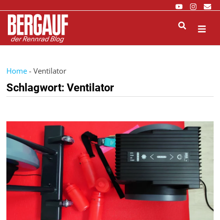
Zurück
zum
Inhalt
M
Home
-
Ventilator
Schlagwort:
Ventilator