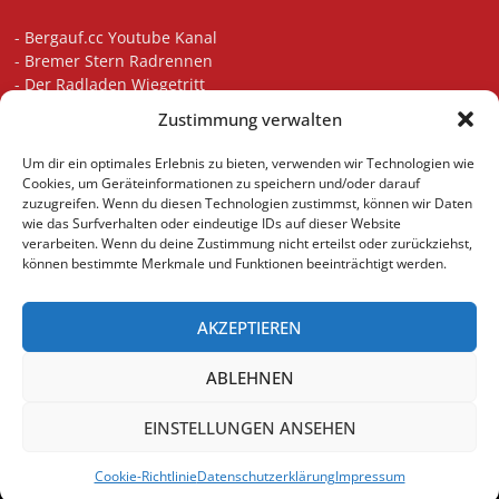
-
Bergauf.cc Youtube Kanal
-
Bremer Stern Radrennen
-
Der Radladen Wiegetritt
-
Bikefitting in Bremen
Zustimmung verwalten
-
Die besten Radsport Podcasts
-
Unsere Touren auf Komoot
Um dir ein optimales Erlebnis zu bieten, verwenden wir Technologien wie
-
Indoor Cycling Motivation Playlist
Cookies, um Geräteinformationen zu speichern und/oder darauf
zuzugreifen. Wenn du diesen Technologien zustimmst, können wir Daten
wie das Surfverhalten oder eindeutige IDs auf dieser Website
verarbeiten. Wenn du deine Zustimmung nicht erteilst oder zurückziehst,
können bestimmte Merkmale und Funktionen beeinträchtigt werden.
AKZEPTIEREN
ABLEHNEN
(C)
bergauf.cc
EINSTELLUNGEN ANSEHEN
Home
Datenschutzerklärung
Impressum
Cookie-Richtlinie (EU)
Cookie-Richtlinie
Datenschutzerklärung
Impressum