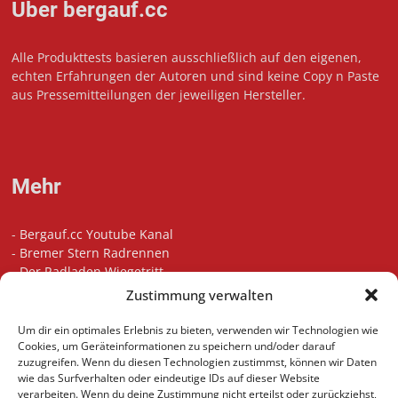
Über bergauf.cc
Alle Produkttests basieren ausschließlich auf den eigenen,
echten Erfahrungen der Autoren und sind keine Copy n Paste
aus Pressemitteilungen der jeweiligen Hersteller.
Mehr
-
Bergauf.cc Youtube Kanal
-
Bremer Stern Radrennen
-
Der Radladen Wiegetritt
-
Bikefitting in Bremen
Zustimmung verwalten
-
Die besten Radsport Podcasts
-
Unsere Touren auf Komoot
Um dir ein optimales Erlebnis zu bieten, verwenden wir Technologien wie
-
Indoor Cycling Motivation Playlist
Cookies, um Geräteinformationen zu speichern und/oder darauf
zuzugreifen. Wenn du diesen Technologien zustimmst, können wir Daten
wie das Surfverhalten oder eindeutige IDs auf dieser Website
verarbeiten. Wenn du deine Zustimmung nicht erteilst oder zurückziehst,