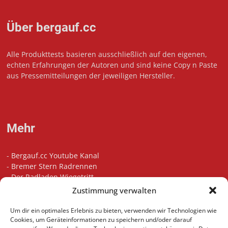
Über bergauf.cc
Alle Produkttests basieren ausschließlich auf den eigenen,
echten Erfahrungen der Autoren und sind keine Copy n Paste
aus Pressemitteilungen der jeweiligen Hersteller.
Mehr
-
Bergauf.cc Youtube Kanal
-
Bremer Stern Radrennen
-
Der Radladen Wiegetritt
-
Bikefitting in Bremen
Zustimmung verwalten
-
Die besten Radsport Podcasts
-
Unsere Touren auf Komoot
Um dir ein optimales Erlebnis zu bieten, verwenden wir Technologien wie
-
Indoor Cycling Motivation Playlist
Cookies, um Geräteinformationen zu speichern und/oder darauf