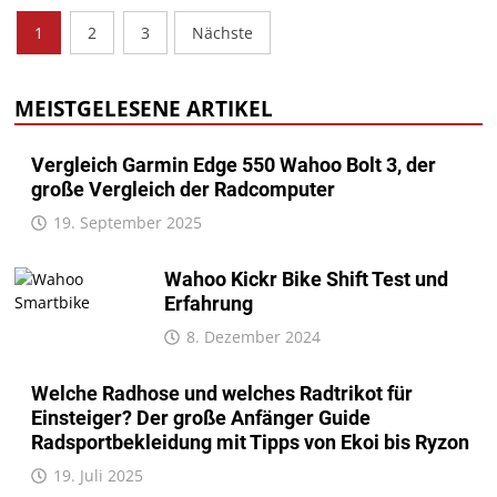
Seitennummerierung
1
2
3
Nächste
der
Beiträge
MEISTGELESENE ARTIKEL
Vergleich Garmin Edge 550 Wahoo Bolt 3, der
große Vergleich der Radcomputer
19. September 2025
Wahoo Kickr Bike Shift Test und
Erfahrung
8. Dezember 2024
Welche Radhose und welches Radtrikot für
Einsteiger? Der große Anfänger Guide
Radsportbekleidung mit Tipps von Ekoi bis Ryzon
19. Juli 2025