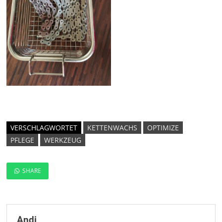
VERSCHLAGWORTET
KETTENWACHS
OPTIMIZE
PFLEGE
WERKZEUG
SHARE
Andi