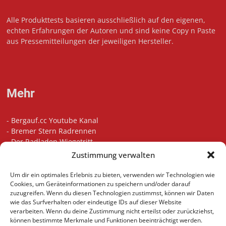
Alle Produkttests basieren ausschließlich auf den eigenen,
echten Erfahrungen der Autoren und sind keine Copy n Paste
aus Pressemitteilungen der jeweiligen Hersteller.
Mehr
-
Bergauf.cc Youtube Kanal
-
Bremer Stern Radrennen
-
Der Radladen Wiegetritt
-
Bikefitting in Bremen
Zustimmung verwalten
-
Die besten Radsport Podcasts
-
Unsere Touren auf Komoot
Um dir ein optimales Erlebnis zu bieten, verwenden wir Technologien wie
-
Indoor Cycling Motivation Playlist
Cookies, um Geräteinformationen zu speichern und/oder darauf
zuzugreifen. Wenn du diesen Technologien zustimmst, können wir Daten
wie das Surfverhalten oder eindeutige IDs auf dieser Website
verarbeiten. Wenn du deine Zustimmung nicht erteilst oder zurückziehst,
können bestimmte Merkmale und Funktionen beeinträchtigt werden.