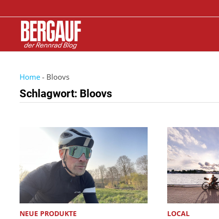
Zurück
zum
Inhalt
Home
-
Bloovs
Schlagwort:
Bloovs
NEUE PRODUKTE
LOCAL