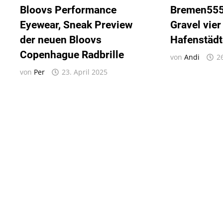
Bloovs Performance
Bremen555
Eyewear, Sneak Preview
Gravel vier
der neuen Bloovs
Hafenstädt
Copenhague Radbrille
von
Andi
2
von
Per
23. April 2025