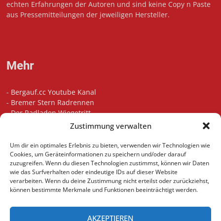
echten Erfahrungen der Autoren und sind keine Copy n Paste
aus Pressemitteilungen der jeweiligen Hersteller.
Mehr
-
Bergauf.cc Youtube Kanal
-
Bremer Stern Radrennen
-
Der Radladen Wiegetritt
-
Bikefitting in Bremen
Zustimmung verwalten
-
Die besten Radsport Podcasts
-
Unsere Touren auf Komoot
Um dir ein optimales Erlebnis zu bieten, verwenden wir Technologien wie
-
Indoor Cycling Motivation Playlist
Cookies, um Geräteinformationen zu speichern und/oder darauf
zuzugreifen. Wenn du diesen Technologien zustimmst, können wir Daten
wie das Surfverhalten oder eindeutige IDs auf dieser Website
verarbeiten. Wenn du deine Zustimmung nicht erteilst oder zurückziehst,
können bestimmte Merkmale und Funktionen beeinträchtigt werden.
AKZEPTIEREN