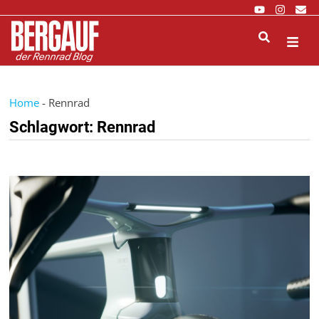
Zurück
zum
Inhalt
M
Home
-
Rennrad
Schlagwort:
Rennrad