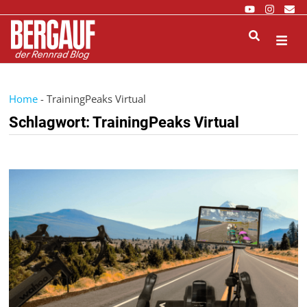
Zurück
zum
Inhalt
M
Home
-
TrainingPeaks Virtual
Schlagwort:
TrainingPeaks Virtual