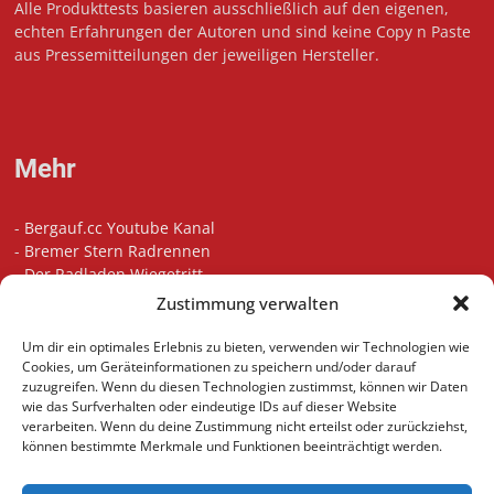
Alle Produkttests basieren ausschließlich auf den eigenen,
echten Erfahrungen der Autoren und sind keine Copy n Paste
aus Pressemitteilungen der jeweiligen Hersteller.
Mehr
-
Bergauf.cc Youtube Kanal
-
Bremer Stern Radrennen
-
Der Radladen Wiegetritt
-
Bikefitting in Bremen
Zustimmung verwalten
-
Die besten Radsport Podcasts
-
Unsere Touren auf Komoot
Um dir ein optimales Erlebnis zu bieten, verwenden wir Technologien wie
-
Indoor Cycling Motivation Playlist
Cookies, um Geräteinformationen zu speichern und/oder darauf
zuzugreifen. Wenn du diesen Technologien zustimmst, können wir Daten
wie das Surfverhalten oder eindeutige IDs auf dieser Website
verarbeiten. Wenn du deine Zustimmung nicht erteilst oder zurückziehst,
können bestimmte Merkmale und Funktionen beeinträchtigt werden.