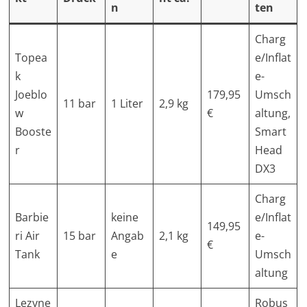
n
ten
Charg
Topea
e/Inflat
k
e-
Joeblo
179,95
Umsch
11 bar
1 Liter
2,9 kg
w
€
altung,
Booste
Smart
r
Head
DX3
Charg
Barbie
keine
e/Inflat
149,95
ri Air
15 bar
Angab
2,1 kg
e-
€
Tank
e
Umsch
altung
Lezyne
Robus