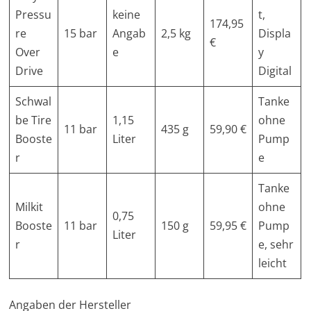
Pressu
keine
t,
174,95
re
15 bar
Angab
2,5 kg
Displa
€
Over
e
y
Drive
Digital
Schwal
Tanke
be Tire
1,15
ohne
11 bar
435 g
59,90 €
Booste
Liter
Pump
r
e
Tanke
Milkit
ohne
0,75
Booste
11 bar
150 g
59,95 €
Pump
Liter
r
e, sehr
leicht
Angaben der Hersteller