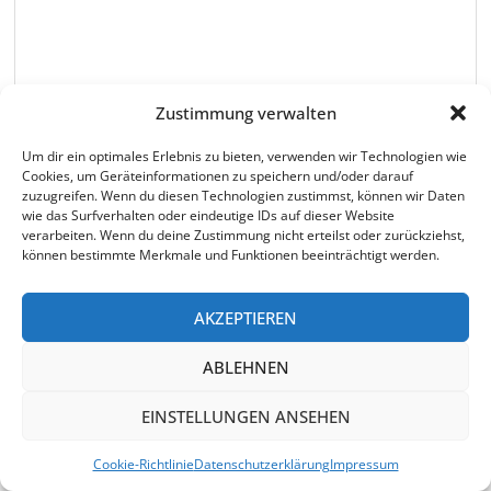
Zustimmung verwalten
Ich bin mit der Datenschutzerklärung dieser
Website einverstanden und stimme der Speicherung
Um dir ein optimales Erlebnis zu bieten, verwenden wir Technologien wie
Cookies, um Geräteinformationen zu speichern und/oder darauf
meiner IP-Adresse zu.
zuzugreifen. Wenn du diesen Technologien zustimmst, können wir Daten
Name
*
wie das Surfverhalten oder eindeutige IDs auf dieser Website
verarbeiten. Wenn du deine Zustimmung nicht erteilst oder zurückziehst,
können bestimmte Merkmale und Funktionen beeinträchtigt werden.
E-Mail-Adresse
*
AKZEPTIEREN
ABLEHNEN
Website
EINSTELLUNGEN ANSEHEN
Cookie-Richtlinie
Datenschutzerklärung
Impressum
Name, E-Mail-Adresse und Website in diesem