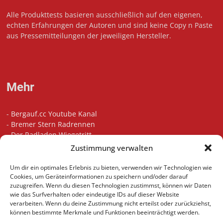
Alle Produkttests basieren ausschließlich auf den eigenen,
echten Erfahrungen der Autoren und sind keine Copy n Paste
aus Pressemitteilungen der jeweiligen Hersteller.
Mehr
-
Bergauf.cc Youtube Kanal
-
Bremer Stern Radrennen
-
Der Radladen Wiegetritt
-
Bikefitting in Bremen
Zustimmung verwalten
-
Die besten Radsport Podcasts
-
Unsere Touren auf Komoot
Um dir ein optimales Erlebnis zu bieten, verwenden wir Technologien wie
-
Indoor Cycling Motivation Playlist
Cookies, um Geräteinformationen zu speichern und/oder darauf
zuzugreifen. Wenn du diesen Technologien zustimmst, können wir Daten
wie das Surfverhalten oder eindeutige IDs auf dieser Website
verarbeiten. Wenn du deine Zustimmung nicht erteilst oder zurückziehst,
können bestimmte Merkmale und Funktionen beeinträchtigt werden.