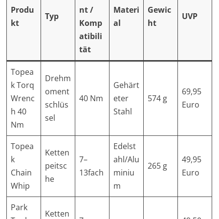
Produ
nt /
Materi
Gewic
Typ
UVP
kt
Komp
al
ht
atibili
tät
Topea
Drehm
k Torq
Gehärt
oment
69,95
Wrenc
40 Nm
eter
574 g
schlüs
Euro
h 40
Stahl
sel
Nm
Topea
Edelst
Ketten
k
7–
ahl/Alu
49,95
peitsc
265 g
Chain
13fach
miniu
Euro
he
Whip
m
Park
Ketten