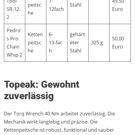
Tool
7-
49,50
peitsc
Stahl
SR‑12.
12fach
Euro
he
2
Pedro’
Ketten
6-
gehärt
s Pro
50,00
peitsc
13‑fac
eter
325 g
Chain
Euro
he
h
Stahl
Whip 2
Topeak: Gewohnt
zuverlässig
Der Torq Wrench 40 Nm arbeitet zuverlässig. Die
Mechanik wirkt langlebig und präzise. Die
Kettenpeitsche ist robust, funktional und sauber