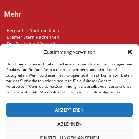
Mehr
-
Bergauf.cc Youtube Kanal
-
Bremer Stern Radrennen
-
Der Radladen Wiegetritt
-
Bikefitting in Bremen
Zustimmung verwalten
-
Die besten Radsport Podcasts
-
Unsere Touren auf Komoot
Um dir ein optimales Erlebnis zu bieten, verwenden wir Technologien wie
-
Indoor Cycling Motivation Playlist
Cookies, um Geräteinformationen zu speichern und/oder darauf
zuzugreifen. Wenn du diesen Technologien zustimmst, können wir Daten
wie das Surfverhalten oder eindeutige IDs auf dieser Website
verarbeiten. Wenn du deine Zustimmung nicht erteilst oder zurückziehst,
können bestimmte Merkmale und Funktionen beeinträchtigt werden.
AKZEPTIEREN
ABLEHNEN
(C)
bergauf.cc
EINSTELLUNGEN ANSEHEN