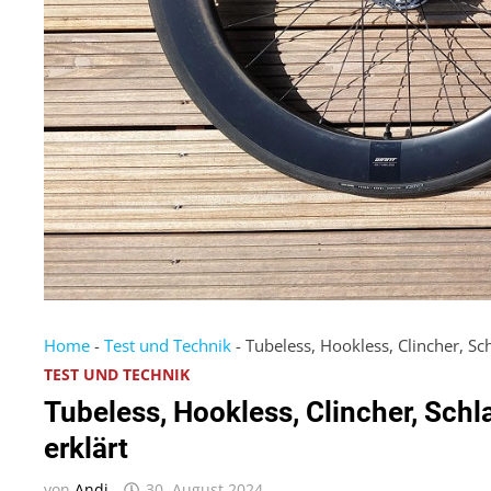
Home
-
Test und Technik
-
Tubeless, Hookless, Clincher, Sc
TEST UND TECHNIK
Tubeless, Hookless, Clincher, Sch
erklärt
von
Andi
30. August 2024