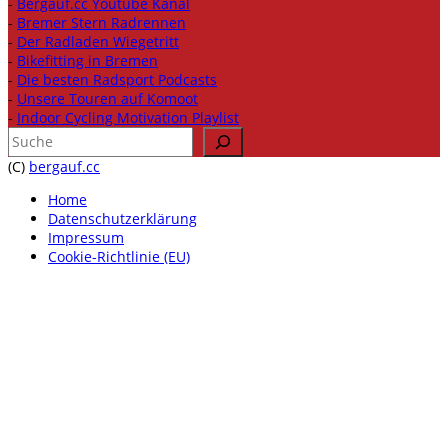
-
Bergauf.cc Youtube Kanal
-
Bremer Stern Radrennen
-
Der Radladen Wiegetritt
-
Bikefitting in Bremen
-
Die besten Radsport Podcasts
-
Unsere Touren auf Komoot
-
Indoor Cycling Motivation Playlist
Suchen
(C)
bergauf.cc
Home
Datenschutzerklärung
Impressum
Cookie-Richtlinie (EU)