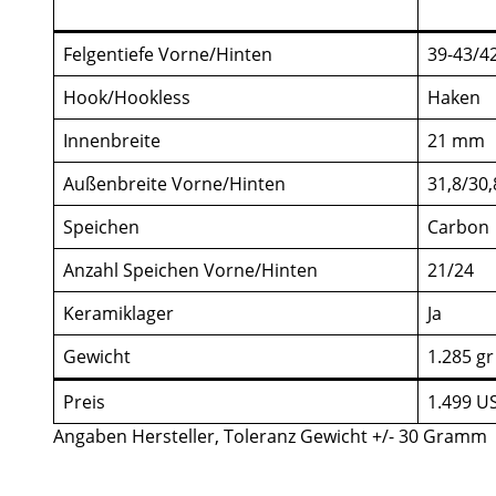
Felgentiefe Vorne/Hinten
39-43/4
Hook/Hookless
Haken
Innenbreite
21 mm
Außenbreite Vorne/Hinten
31,8/30
Speichen
Carbon
Anzahl Speichen Vorne/Hinten
21/24
Keramiklager
Ja
Gewicht
1.285 gr
Preis
1.499 U
Angaben Hersteller, Toleranz Gewicht +/- 30 Gramm