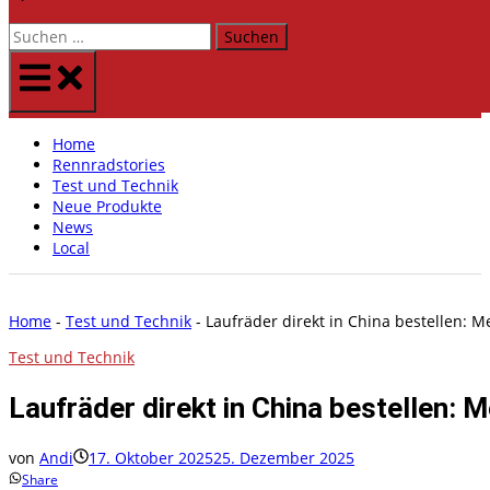
Suchen
nach:
Menü
Home
Rennradstories
Test und Technik
Neue Produkte
News
Local
Home
-
Test und Technik
-
Laufräder direkt in China bestellen: M
Test und Technik
Laufräder direkt in China bestellen: 
von
Andi
17. Oktober 2025
25. Dezember 2025
Share