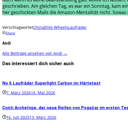
geschrieben. Am gleichen Tag, es war ein Sonntag, kam ein
her geschickten Mails die Amazon-Mentalität nicht. Sowas 
Verschlagwortet
China
Elite-Wheels
Laufräder
Share
Andi
Alle Beiträge ansehen von Andi →
Das interessiert dich sicher auch
No 6 Laufräder Superlight Carbon im Härtetest
7. März 2026
16. Mai 2026
Conti Archetype, der neue Reifen von Pogačar im ersten Tes
16. Juli 2025
13. März 2026