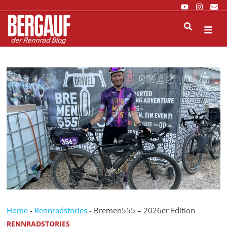
Zurück
zum
Inhalt
M
Home
-
Rennradstories
-
Bremen555 – 2026er Edition
RENNRADSTORIES