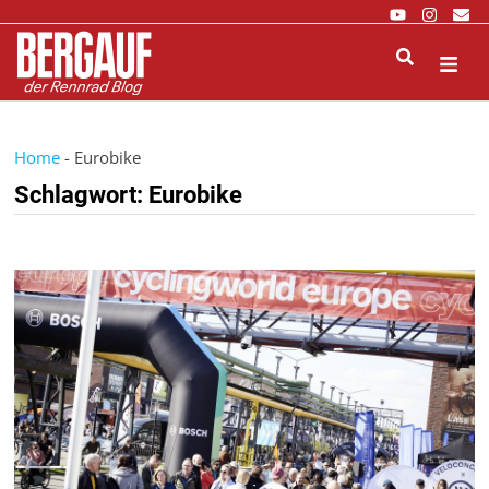
Zurück
zum
Inhalt
M
Home
-
Eurobike
Schlagwort:
Eurobike