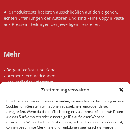
Alle Produkttests basieren ausschließlich auf den eigenen,
echten Erfahrungen der Autoren und sind keine Copy n Paste
aus Pressemitteilungen der jeweiligen Hersteller.
Mehr
-
Bergauf.cc Youtube Kanal
-
Bremer Stern Radrennen
-
Der Radladen Wiegetritt
-
Bikefitting in Bremen
Zustimmung verwalten
-
Die besten Radsport Podcasts
-
Unsere Touren auf Komoot
Um dir ein optimales Erlebnis zu bieten, verwenden wir Technologien wie
-
Indoor Cycling Motivation Playlist
Cookies, um Geräteinformationen zu speichern und/oder darauf
zuzugreifen. Wenn du diesen Technologien zustimmst, können wir Daten
wie das Surfverhalten oder eindeutige IDs auf dieser Website
verarbeiten. Wenn du deine Zustimmung nicht erteilst oder zurückziehst,
können bestimmte Merkmale und Funktionen beeinträchtigt werden.