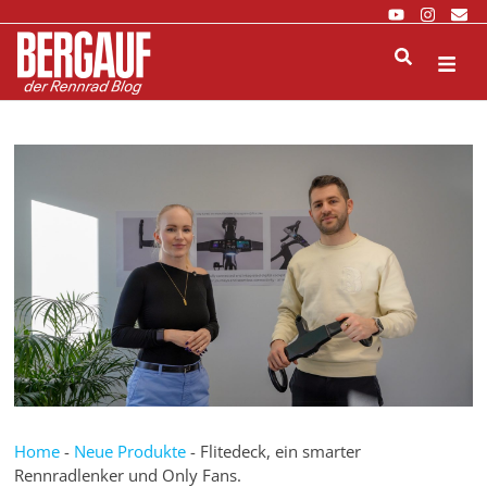
Zurück
zum
Inhalt
M
Home
-
Neue Produkte
-
Flitedeck, ein smarter
Rennradlenker und Only Fans.