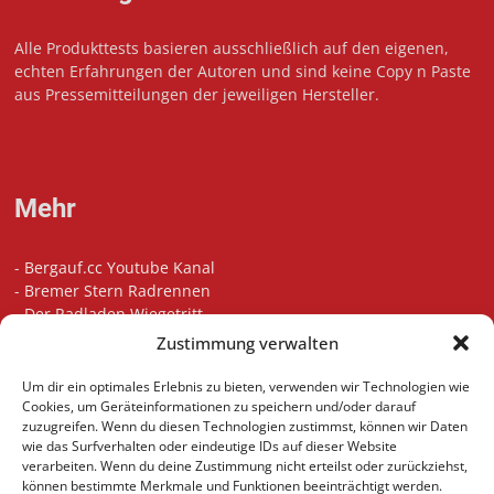
Alle Produkttests basieren ausschließlich auf den eigenen,
echten Erfahrungen der Autoren und sind keine Copy n Paste
aus Pressemitteilungen der jeweiligen Hersteller.
Mehr
-
Bergauf.cc Youtube Kanal
-
Bremer Stern Radrennen
-
Der Radladen Wiegetritt
-
Bikefitting in Bremen
Zustimmung verwalten
-
Die besten Radsport Podcasts
-
Unsere Touren auf Komoot
Um dir ein optimales Erlebnis zu bieten, verwenden wir Technologien wie
-
Indoor Cycling Motivation Playlist
Cookies, um Geräteinformationen zu speichern und/oder darauf
zuzugreifen. Wenn du diesen Technologien zustimmst, können wir Daten
wie das Surfverhalten oder eindeutige IDs auf dieser Website
verarbeiten. Wenn du deine Zustimmung nicht erteilst oder zurückziehst,
können bestimmte Merkmale und Funktionen beeinträchtigt werden.