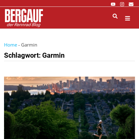
Zurück
zum
Inhalt
M
Home
-
Garmin
Schlagwort:
Garmin